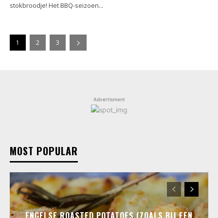
stokbroodje! Het BBQ-seizoen...
1
2
3
Advertisment
MOST POPULAR
ENGELSE ROASTED POTATOES (ZOALS BIJ EEN