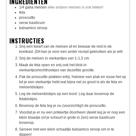
INGREDIËNTEN
1/4
galia meloen
elke andere meloen is ook lekker!
feta
proscuitto
verse basilicum
balsamico siroop
INSTRUCTIES
Snij een kwart van de meloen af en bewaar de rest in de
koelkast. (Dit kan je voor een ander recept gebruiken als je wilt.
Snij de meloen in vierkantjes van 1-1,5 cm.
Maak de feta open en snij ook het blok in
vierkantjes/rechthoekjes van dezelfde grootte.
Pak de proscuitto plakken erbij. Halveer een plak en vouw het op
tot je een vierkantje hebt wat bijna net zo groot is als de feta en
meloenblokjes.
Leg de meloenblokjes op een bord. Leg daar bovenop de
fetablokjes.
Bovenop de feta leg je nu (voorzichtig!) de proscuitto.
Voordat je er nu een prikkertje doorheen steekt leg je er nog een
klein blaadje (of je scheurt in grote in 2en) verse basilicum
bovenop.
Serveer met een klein schaaltje balsamico siroop om in te
dippen!