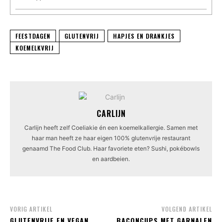
FEESTDAGEN
GLUTENVRIJ
HAPJES EN DRANKJES
KOEMELKVRIJ
CARLIJN
Carlijn heeft zelf Coeliakie én een koemelkallergie. Samen met
haar man heeft ze haar eigen 100% glutenvrije restaurant
genaamd The Food Club. Haar favoriete eten? Sushi, pokébowls
en aardbeien.
VORIG ARTIKEL
VOLGEND ARTIKEL
GLUTENVRIJE EN VEGAN
BACONCUPS MET GARNALEN