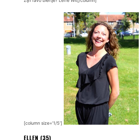
Zijn favo biertje? Leffe Wit[/column]
[column size=’1/5′]
ELLEN (35)