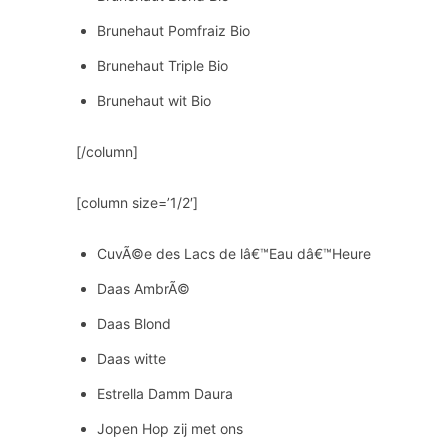
Brunehaut Pomfraiz Bio
Brunehaut Triple Bio
Brunehaut wit Bio
[/column]
[column size=’1/2′]
CuvÃ©e des Lacs de lâ€™Eau dâ€™Heure
Daas AmbrÃ©
Daas Blond
Daas witte
Estrella Damm Daura
Jopen Hop zij met ons