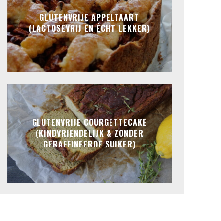
GLUTENVRIJE APPELTAART
(LACTOSEVRIJ EN ÉCHT LEKKER)
GLUTENVRIJE COURGETTECAKE
(KINDVRIENDELIJK & ZONDER
GERAFFINEERDE SUIKER)