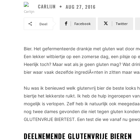
CARLIJN
AUG 27, 2016
Facebook
Twitter
Deel
Bier. Het gefermenteerde drankje met gluten wat door me
Een lekker witbiertje op een zomerse dag, een pilsje op een
Heerlijk toch? Maar wat als je geen gluten mag? Wat drink 
bier waar vaak dezelfde ingrediÃ«nten in zitten maar waa
Nu was ik benieuwd welk glutenvrij bier de beste looks h
biertje het lekkerste ruikt. Ik heb de hulp ingeroepen va
mogelijk is verlopen. Zelf heb ik natuurlijk ook meegedaa
nog twee dames gevonden die niet tegen gluten konde
GLUTENVRIJE BIERTEST. Een test die we vanaf nu gewoon
DEELNEMENDE GLUTENVRIJE BIEREN