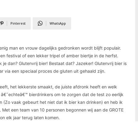
Pinterest
WhatsApp
nig man en vrouw dagelijks gedronken wordt blijft populair.
 festival of een lekker tripel of amber biertje in de herfst.
je dan? Glutenvrij bier! Bestaat dat? Jazeker! Glutenvrij bier is
r via een speciaal proces de gluten uit gehaald zijn.
eeft, het lekkerste smaakt, de juiste afdronk heeft en welk
n â€˜echteâ€™ bierdrinkers om te zorgen dat de test zo eerlijk
n (Zo vaak gebeurt het niet dat ik bier kan drinken) en heb ik
n. Met een team van 10 personen begonnen wij aan de GROTE
 elk jaar terug laten komen.