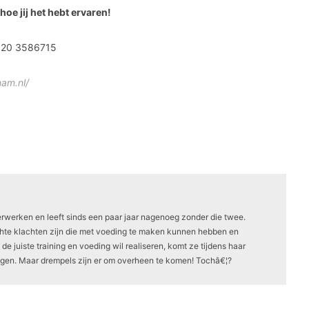
hoe jij het hebt ervaren!
 020 3586715
nam.nl/
verwerken en leeft sinds een paar jaar nagenoeg zonder die twee.
chte klachten zijn die met voeding te maken kunnen hebben en
e juiste training en voeding wil realiseren, komt ze tijdens haar
egen. Maar drempels zijn er om overheen te komen! Tochâ€¦?