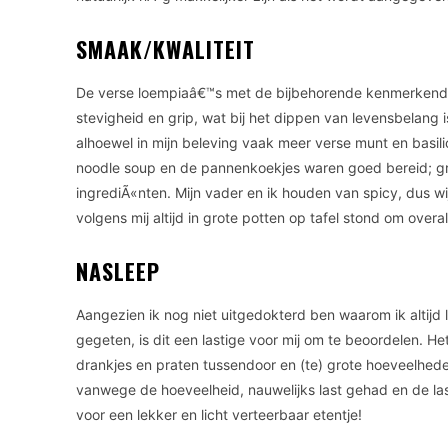
SMAAK/KWALITEIT
De verse loempiaâ€™s met de bijbehorende kenmerkende s
stevigheid en grip, wat bij het dippen van levensbelang
alhoewel in mijn beleving vaak meer verse munt en basi
noodle soup en de pannenkoekjes waren goed bereid; gr
ingrediÃ«nten. Mijn vader en ik houden van spicy, dus wij
volgens mij altijd in grote potten op tafel stond om overa
NASLEEP
Aangezien ik nog niet uitgedokterd ben waarom ik altijd 
gegeten, is dit een lastige voor mij om te beoordelen. Het 
drankjes en praten tussendoor en (te) grote hoeveelheden
vanwege de hoeveelheid, nauwelijks last gehad en de last
voor een lekker en licht verteerbaar etentje!