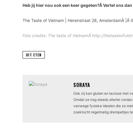
Heb jij hier nou ook een keer gegeten?Â Vertel ons dan 
The Taste of Vietnam | Herenstraat 28, AmsterdamÂ |Â
Foto credits: The taste of VietnamÂ http://thetasteofviet
UIT ETEN
SORAYA
Ook zij kan gluten en lactose niet 
Omdat ze nog steeds allerlei verda
vanwege fysieke idealen die ze met d
zoektocht regelmatig drempeltjes t