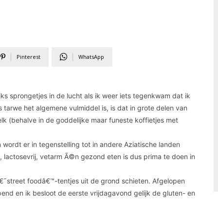
Pinterest
WhatsApp
s sprongetjes in de lucht als ik weer iets tegenkwam dat ik
arwe het algemene vulmiddel is, is dat in grote delen van
lk (behalve in de goddelijke maar funeste koffietjes met
wordt er in tegenstelling tot in andere Aziatische landen
j, lactosevrij, vetarm Ã©n gezond eten is dus prima te doen in
€˜street foodâ€™-tentjes uit de grond schieten. Afgelopen
nd en ik besloot de eerste vrijdagavond gelijk de gluten- en