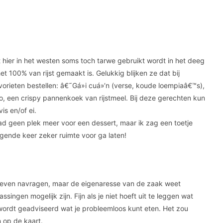
t hier in het westen soms toch tarwe gebruikt wordt in het deeg
et 100% van rijst gemaakt is. Gelukkig blijken ze dat bij
vorieten bestellen: â€˜Gá»i cuá»‘n (verse, koude loempiaâ€™s),
, een crispy pannenkoek van rijstmeel. Bij deze gerechten kun
is en/of ei.
ad geen plek meer voor een dessert, maar ik zag een toetje
gende keer zeker ruimte voor ga laten!
t even navragen, maar de eigenaresse van de zaak weet
singen mogelijk zijn. Fijn als je niet hoeft uit te leggen wat
 wordt geadviseerd wat je probleemloos kunt eten. Het zou
n op de kaart.