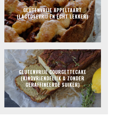
GLUTENVRIJE APPELTAART
(LACTOSEVRIJ EN ÉCHT LEKKER)
GLUTENVRIJE COURGETTECAKE
(KINDVRIENDELIJK & ZONDER
GERAFFINEERDE SUIKER)