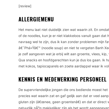
[review]
ALLERGIEMENU
Het menu laat niet duidelijk zien wat waarin zit. En omda
of de noodles, kun je er niet klakkeloos vanuit gaan dat h
navraag wel te zijn, dus ik kan zonder problemen mijn fa
â€˜Phá»Ÿâ€™ (noodle soup) en niet te vergeten Banh Xeo
je zelf aangeven wat je erbij wilt aan groente, vlees, kip, v
Qua snacks en hoofdgerechten kun je dus los gaan. Ik h
met kokos, tapiocaparels en zoete aardappel waar ik vol
KENNIS EN MEDEWERKING PERSONEEL
De supervriendelijke jongen die ons bediende moest he
precies wat waarin zat en gaf gelijk aan dat er veel aanpas
gluten zijn (â€œnee, geen groentenâ€) en dat er direct
natuurlijk nÃ³g makkelijker zijn als het wordt aangegeve