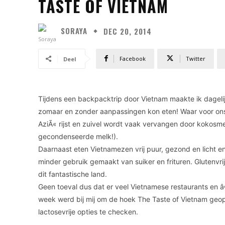
TASTE OF VIETNAM
SORAYA
DEC 20, 2014
Facebook
Twitter
Deel
Tijdens een backpacktrip door Vietnam maakte ik dagelijk
zomaar en zonder aanpassingen kon eten! Waar voor ons t
AziÃ« rijst en zuivel wordt vaak vervangen door kokosme
gecondenseerde melk!).
Daarnaast eten Vietnamezen vrij puur, gezond en licht en 
minder gebruik gemaakt van suiker en frituren. Glutenvri
dit fantastische land.
Geen toeval dus dat er veel Vietnamese restaurants en â
week werd bij mij om de hoek The Taste of Vietnam geope
lactosevrije opties te checken.