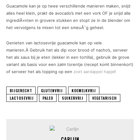
Guacamole kan je op twee verschillende manieren maken, snijd
alles heel klein, prakt de avocado’s met een vork OF je snijd alle
ingrediÃ«nten in grovere stukken en stopt ze in de blender om
het vervolgens te mixen tot een smeuÃ¯g geheel.
Genieten van lactosevrije guacamole kan op vele
manieren.Â Gebruik het als dip voor brood of nacho’s, serveer
het als saus bij je eten (lekker in een tortilla), gebruik de grove
variant als basis voor een zalm torentje (recept komt binnenkort)
of serveer het als topping op een
zoet aardappel hapje
!
BIJGERECHT
GLUTENVRIJ
KOEMELKVRIJ
LACTOSEVRIJ
PALEO
SUIKERVRIJ
VEGETARISCH
CARLIJN