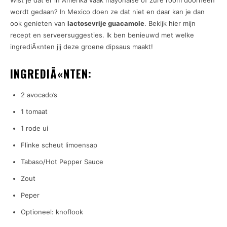
Wist je dat er in Amerika vaak mayonaise of zure room doorheen
wordt gedaan? In Mexico doen ze dat niet en daar kan je dan
ook genieten van
lactosevrije guacamole
. Bekijk hier mijn
recept en serveersuggesties. Ik ben benieuwd met welke
ingrediÃ«nten jij deze groene dipsaus maakt!
INGREDIÃ«NTEN:
2 avocado’s
1 tomaat
1 rode ui
Flinke scheut limoensap
Tabaso/Hot Pepper Sauce
Zout
Peper
Optioneel: knoflook