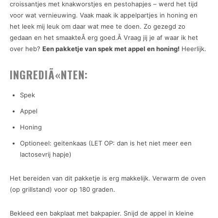
croissantjes met knakworstjes en pestohapjes – werd het tijd
voor wat vernieuwing. Vaak maak ik appelpartjes in honing en
het leek mij leuk om daar wat mee te doen. Zo gezegd zo
gedaan en het smaakteÂ erg goed.Â Vraag jij je af waar ik het
over heb?
Een pakketje van spek met appel en honing!
Heerlijk.
INGREDIÃ«NTEN:
Spek
Appel
Honing
Optioneel: geitenkaas (LET OP: dan is het niet meer een
lactosevrij hapje)
Het bereiden van dit pakketje is erg makkelijk. Verwarm de oven
(op grillstand) voor op 180 graden.
Bekleed een bakplaat met bakpapier. Snijd de appel in kleine