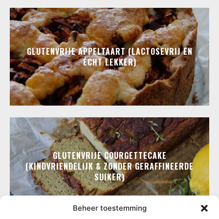
GLUTENVRIJE APPELTAART (LACTOSEVRIJ EN
ÉCHT LEKKER)
GLUTENVRIJE COURGETTECAKE
(KINDVRIENDELIJK & ZONDER GERAFFINEERDE
SUIKER)
Beheer toestemming