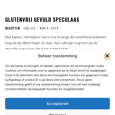
GLUTENVRIJ GEVULD SPECULAAS
RECEPTEN
JOÃ«LLE
-
NOV 6, 2014
Niet kijken¦ niet kijken! dat is hoe ik langs de sinterklaasartikelen
loop bij de Albert Heijn. En dan, dan valt mijn oog toch op de
gevulde speculaas die daar in het schap...
Beheer toestemming
Om de beste ervaringen te bieden, gebruiken wij technologieën zoals
1
2
cookies om informatie over je apparaat op te slaan en/of te raadplegen.
Door in te stemmen met deze technologieën kunnen wij gegevens zoals
surfgedrag of unieke ID's op deze site verwerken. Als je geen
toestemming geeft of uw toestemming intrekt, kan dit een nadelige
invloed hebben op bepaalde functies en mogelijkheden.
Accepteren