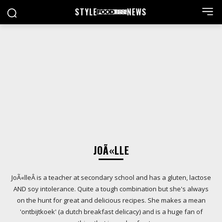
STYLE
NEWS
JOÃ«LLE
JoÃ«lleÂ is a teacher at secondary school and has a gluten, lactose
AND soy intolerance. Quite a tough combination but she's always
on the hunt for great and delicious recipes. She makes a mean
'ontbijtkoek' (a dutch breakfast delicacy) and is a huge fan of